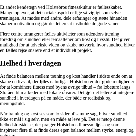
Et andet kendetegn ved Holstebros fitnesskultur er fællesskabet.
Mange oplever, at det sociale aspekt er lige så vigtigt som selve
træningen. At mødes med andre, dele erfaringer og støtte hinanden
skaber motivation og gør det lettere at fastholde de gode vaner.
Flere centre arrangerer fælles aktiviteter som udendørs træning,
foredrag om sundhed eller temaaftener om kost og livsstil. Det giver
mulighed for at udveksle viden og skabe netværk, hvor sundhed bliver
en fælles rejse snarere end et individuelt projekt.
Helhed i hverdagen
At finde balancen mellem træning og kost handler i sidste ende om at
skabe en livsstil, der føles naturlig. I Holstebro er der gode muligheder
for at kombinere fitness med byens øvrige tilbud – fra løbeture langs
Storåen til markeder med lokale råvarer. Det gør det lettere at integrere
sundhed i hverdagen på en måde, der både er realistisk og
meningsfuld.
Når træning og kost ses som to sider af samme sag, bliver sundhed
ikke et mål i sig selv, men en måde at leve på. Det er netop denne
helhedsforståelse, der præger Holstebros fitnessmiljø – og som
inspirerer flere til at finde deres egen balance mellem styrke, energi og
velvære.