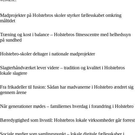
Madprojekter på Holstebros skoler styrker fællesskabet omkring
måltidet
Træning og kost i balance – Holstebros fitnesscentre med helhedssyn
på sundhed
Holstebro-skoler deltager i nationale madprojekter
Slagterhåndværket lever videre – tradition og kvalitet i Holstebros
lokale slagtere
Fra frikadeller til fusion: Sådan har madvanerne i Holstebro ændret sig
gennem årene
Når generationer mødes – familiernes hverdag i forandring i Holstebro
Bæredygtighed som livsstil: Holstebros lokale virksomheder går forrest
Sociale medier som samlingspunkt – lokale digitale fællesskaber i