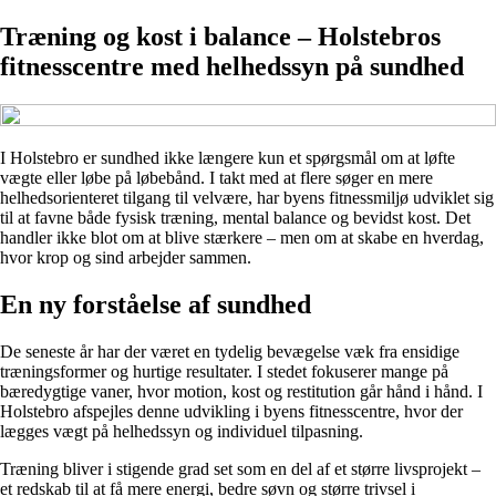
Træning og kost i balance – Holstebros
fitnesscentre med helhedssyn på sundhed
I Holstebro er sundhed ikke længere kun et spørgsmål om at løfte
vægte eller løbe på løbebånd. I takt med at flere søger en mere
helhedsorienteret tilgang til velvære, har byens fitnessmiljø udviklet sig
til at favne både fysisk træning, mental balance og bevidst kost. Det
handler ikke blot om at blive stærkere – men om at skabe en hverdag,
hvor krop og sind arbejder sammen.
En ny forståelse af sundhed
De seneste år har der været en tydelig bevægelse væk fra ensidige
træningsformer og hurtige resultater. I stedet fokuserer mange på
bæredygtige vaner, hvor motion, kost og restitution går hånd i hånd. I
Holstebro afspejles denne udvikling i byens fitnesscentre, hvor der
lægges vægt på helhedssyn og individuel tilpasning.
Træning bliver i stigende grad set som en del af et større livsprojekt –
et redskab til at få mere energi, bedre søvn og større trivsel i