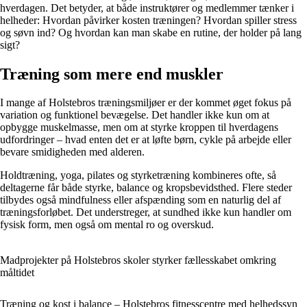
hverdagen. Det betyder, at både instruktører og medlemmer tænker i
helheder: Hvordan påvirker kosten træningen? Hvordan spiller stress
og søvn ind? Og hvordan kan man skabe en rutine, der holder på lang
sigt?
Træning som mere end muskler
I mange af Holstebros træningsmiljøer er der kommet øget fokus på
variation og funktionel bevægelse. Det handler ikke kun om at
opbygge muskelmasse, men om at styrke kroppen til hverdagens
udfordringer – hvad enten det er at løfte børn, cykle på arbejde eller
bevare smidigheden med alderen.
Holdtræning, yoga, pilates og styrketræning kombineres ofte, så
deltagerne får både styrke, balance og kropsbevidsthed. Flere steder
tilbydes også mindfulness eller afspænding som en naturlig del af
træningsforløbet. Det understreger, at sundhed ikke kun handler om
fysisk form, men også om mental ro og overskud.
Madprojekter på Holstebros skoler styrker fællesskabet omkring
måltidet
Træning og kost i balance – Holstebros fitnesscentre med helhedssyn