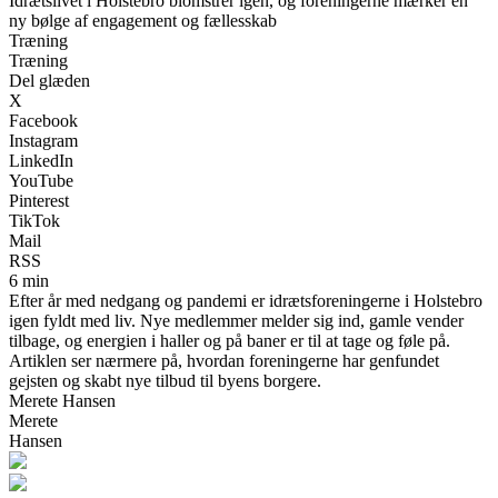
Idrætslivet i Holstebro blomstrer igen, og foreningerne mærker en
ny bølge af engagement og fællesskab
Træning
Træning
Del glæden
X
Facebook
Instagram
LinkedIn
YouTube
Pinterest
TikTok
Mail
RSS
6 min
Efter år med nedgang og pandemi er idrætsforeningerne i Holstebro
igen fyldt med liv. Nye medlemmer melder sig ind, gamle vender
tilbage, og energien i haller og på baner er til at tage og føle på.
Artiklen ser nærmere på, hvordan foreningerne har genfundet
gejsten og skabt nye tilbud til byens borgere.
Merete Hansen
Merete
Hansen