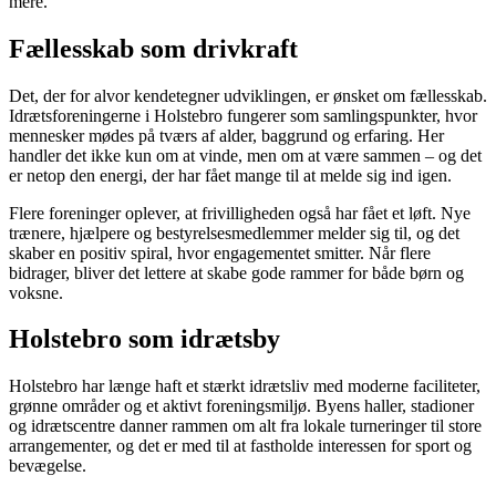
mere.
Fællesskab som drivkraft
Det, der for alvor kendetegner udviklingen, er ønsket om fællesskab.
Idrætsforeningerne i Holstebro fungerer som samlingspunkter, hvor
mennesker mødes på tværs af alder, baggrund og erfaring. Her
handler det ikke kun om at vinde, men om at være sammen – og det
er netop den energi, der har fået mange til at melde sig ind igen.
Flere foreninger oplever, at frivilligheden også har fået et løft. Nye
trænere, hjælpere og bestyrelsesmedlemmer melder sig til, og det
skaber en positiv spiral, hvor engagementet smitter. Når flere
bidrager, bliver det lettere at skabe gode rammer for både børn og
voksne.
Holstebro som idrætsby
Holstebro har længe haft et stærkt idrætsliv med moderne faciliteter,
grønne områder og et aktivt foreningsmiljø. Byens haller, stadioner
og idrætscentre danner rammen om alt fra lokale turneringer til store
arrangementer, og det er med til at fastholde interessen for sport og
bevægelse.