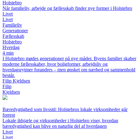
Holstebro
Når familieliv, arbejde og fællesskab finder nye former i Holstebro
Livet
Livet
Familieliv
Generationer
Fællesskab
Holstebro
Hverdag
4 min
I Holstebro mødes generationer på nye måder. Byens familier skaber
moderne fællesskaber, hvor boligformer, arbejdsliv og
hverdagsrytmer forandres – men ønsket om nærhed og sammenhold
består.
Filip Kjeldsen
Filip
Kjeldsen
Bæredygtighed som livsstil: Holstebros lokale virksomheder går
forrest
Lokale ildsjæle og virksomheder i Holstebro viser, hvordan
bæredygtighed kan blive en naturlig del af hverdagen
Livet
Livet