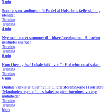
5 min
Sporten som samlingskraft: En del af Holstebros fællesskab og
identitet
Træning
Træning
4 min
Nye medlemmer strømmer til – idrætsforeningerne i Holstebro
genfinder energien
Træning
Træning
6 min
Kom i bevægelse! Lokale initiativer får Holstebro op af sofaen
Træning
Træning
6 min
Digitale værktøjer giver nyt liv til idrætsforeningerne i Holstebro
Teknologien styrker fællesskabet og giver foreningslivet nye
muligheder
Træning
Træning
Idræt