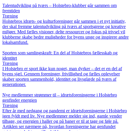
Talentudvikling på tværs – Holstebro-klubber går sammen om
fremtiden
Træning
Holstebros idræts- og kulturforeninger går sammen i et nyt initiativ,
der skal fremme talentudvikling på tværs af sportsgrene og kreative
miljøer. Med fælles visioner, delte ressourcer og fokus på trivsel vil
klubberne skabe bedre muligheder for byens unge og inspirere andre
lokalsamfund.
Sporten som samlingskraft: En del af Holstebros fællesskab og
identitet
Træning
I Holstebro er sport ikke kun noget, man dyrker – det er en del af
byens sjæl. Gennem foreninger, frivillighed og fælles oplevelser
skaber sporten sammenhold, identitet og livsglæde på tværs af
generationer.
Nye medlemmer strømmer til – idrætsforeningerne i Holstebro
genfinder energien
Træning
Efter år med nedgang og pandemi er idrætsforeningerne i Holstebro
igen fyldt med liv. Nye medlemmer melder sig ind, gamle vender
tilbage, og energien i haller og på baner er til at tage og føle på.
Artiklen ser nærmere på, hvordan foreningerne har genfundet