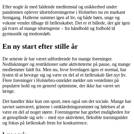
Efter nogle år med faldende medlemstal og usikkerhed under
pandemien oplever idrætsforeningerne i Holstebro nu en markant
fremgang. Hallerne summer igen af liv, og både børn, unge og
voksne vender tilbage til fællesskabet. Det er et billede, der går igen
på tværs af mange idrætsgrene – fra håndbold og fodbold til
gymnastik og motionsløb.
En ny start efter stille år
De seneste år har været udfordrende for mange foreninger.
Nedlukninger og restriktioner satte aktiviteterne på pause, og mange
medlemmer faldt fra. Men nu, hvor hverdagen igen er normal, har
lysten til at bevæge sig og være en del af et fællesskab fået nyt liv.
Flere foreninger i Holstebro-området melder om ventelister på
populære hold og en generel optimisme, der ikke har været set
længe.
Det handler ikke kun om sport, men også om det sociale. Mange har
savnet samværet, grinene i omklædningsrummet og følelsen af at
være en del af noget større. Foreningerne har grebet muligheden for
at genopfinde sig selv – med nye aktiviteter, fleksible træningstider
og fokus på fællesskab frem for konkurrence.