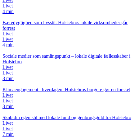
Livet
Livet
4 min
Bæredygtighed som livsstil: Holstebros lokale virksomheder går
forrest
Livet
Livet
4 min
Sociale medier som samlingspunkt – lokale digitale fællesskaber i
Holstebro
Livet
Livet
3 min
Klimaengagement i hverdagen: Holstebros borgere gør en forskel
Livet
Livet
3 min
Skab din egen stil med lokale fund og genbrugsguld fra Holstebro
Livet
Livet
7 min