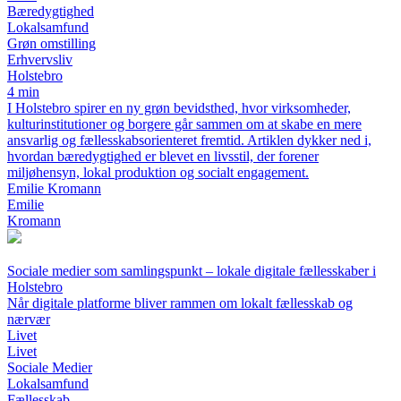
Bæredygtighed
Lokalsamfund
Grøn omstilling
Erhvervsliv
Holstebro
4 min
I Holstebro spirer en ny grøn bevidsthed, hvor virksomheder,
kulturinstitutioner og borgere går sammen om at skabe en mere
ansvarlig og fællesskabsorienteret fremtid. Artiklen dykker ned i,
hvordan bæredygtighed er blevet en livsstil, der forener
miljøhensyn, lokal produktion og socialt engagement.
Emilie Kromann
Emilie
Kromann
Sociale medier som samlingspunkt – lokale digitale fællesskaber i
Holstebro
Når digitale platforme bliver rammen om lokalt fællesskab og
nærvær
Livet
Livet
Sociale Medier
Lokalsamfund
Fællesskab