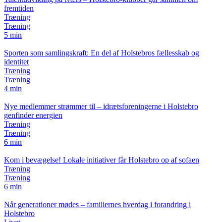
fremtiden
Træning
Træning
5 min
Sporten som samlingskraft: En del af Holstebros fællesskab og
identitet
Træning
Træning
4 min
Nye medlemmer strømmer til – idrætsforeningerne i Holstebro
genfinder energien
Træning
Træning
6 min
Kom i bevægelse! Lokale initiativer får Holstebro op af sofaen
Træning
Træning
6 min
Når generationer mødes – familiernes hverdag i forandring i
Holstebro