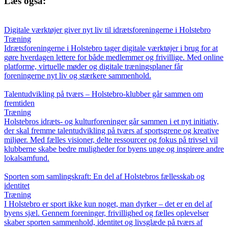
Læs også:
Digitale værktøjer giver nyt liv til idrætsforeningerne i Holstebro
Træning
Idrætsforeningerne i Holstebro tager digitale værktøjer i brug for at
gøre hverdagen lettere for både medlemmer og frivillige. Med online
platforme, virtuelle møder og digitale træningsplaner får
foreningerne nyt liv og stærkere sammenhold.
Talentudvikling på tværs – Holstebro-klubber går sammen om
fremtiden
Træning
Holstebros idræts- og kulturforeninger går sammen i et nyt initiativ,
der skal fremme talentudvikling på tværs af sportsgrene og kreative
miljøer. Med fælles visioner, delte ressourcer og fokus på trivsel vil
klubberne skabe bedre muligheder for byens unge og inspirere andre
lokalsamfund.
Sporten som samlingskraft: En del af Holstebros fællesskab og
identitet
Træning
I Holstebro er sport ikke kun noget, man dyrker – det er en del af
byens sjæl. Gennem foreninger, frivillighed og fælles oplevelser
skaber sporten sammenhold, identitet og livsglæde på tværs af