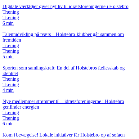
Digitale værktøjer giver nyt liv til idrætsforeningerne i Holstebro
Træning
Træning
6 min
Talentudvikling på tværs – Holstebro-klubber går sammen om
fremtiden
Træning
Træning
5 min
Sporten som samlingskraft: En del af Holstebros fællesskab og
identitet
Træning
Træning
4 min
Nye medlemmer strømmer til – idrætsforeningerne i Holstebro
genfinder energien
Træning
Træning
6 min
Kom i bevægelse! Lokale initiativer får Holstebro op af sofaen