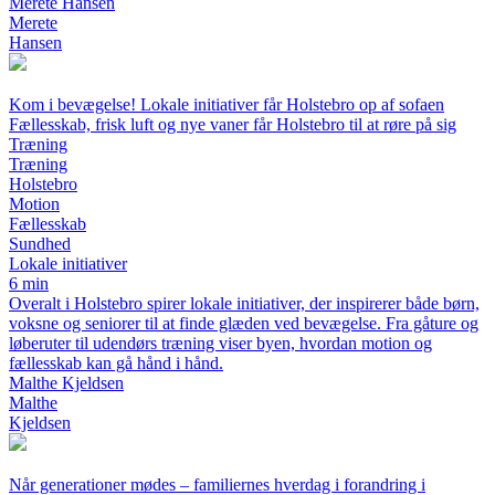
Merete Hansen
Merete
Hansen
Kom i bevægelse! Lokale initiativer får Holstebro op af sofaen
Fællesskab, frisk luft og nye vaner får Holstebro til at røre på sig
Træning
Træning
Holstebro
Motion
Fællesskab
Sundhed
Lokale initiativer
6 min
Overalt i Holstebro spirer lokale initiativer, der inspirerer både børn,
voksne og seniorer til at finde glæden ved bevægelse. Fra gåture og
løberuter til udendørs træning viser byen, hvordan motion og
fællesskab kan gå hånd i hånd.
Malthe Kjeldsen
Malthe
Kjeldsen
Når generationer mødes – familiernes hverdag i forandring i