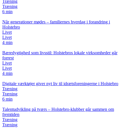
Træning
Træning
6 min
Når generationer mødes – familiernes hverdag i forandring i
Holstebro
Livet
Livet
4 min
Bæredygtighed som livsstil: Holstebros lokale virksomheder går
forrest
Livet
Livet
4 min
Digitale værktøjer giver nyt liv til idrætsforeningerne i Holstebro
Træning
Træning
6 min
Talentudvikling på tværs – Holstebro-klubber går sammen om
fremtiden
Træning
Træning