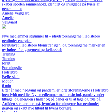
skaber sporten sammenhold, identitet og livsglæde på tværs af
generationer.
Amelie Vejlgaard
Amelie
Vejlgaard
Nye medlemmer strømmer til – idrætsforeningerne i Holstebro
genfinder energien
Idrætslivet i Holstebro blomstrer igen, og foreningerne mærker en
ny bølge af engagement og fællesskab
Træning
Træning
Idræt
Foreningsliv
Holstebro
Fællesskab
Motion
6 min
Efter år med nedgang og pandemi er idrætsforeningerne i Holstebro
igen fyldt med liv. Nye medlemmer melder sig ind, gamle vender
tilbage, og energien i haller og på baner er til at tage og føle på.
Artiklen ser nærmere på, hvordan foreningerne har genfundet
gejsten og skabt nye tilbud til byens borgere.