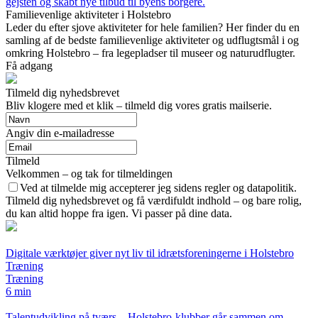
gejsten og skabt nye tilbud til byens borgere.
Familievenlige aktiviteter i Holstebro
Leder du efter sjove aktiviteter for hele familien? Her finder du en
samling af de bedste familievenlige aktiviteter og udflugtsmål i og
omkring Holstebro – fra legepladser til museer og naturudflugter.
Få adgang
Tilmeld dig nyhedsbrevet
Bliv klogere med et klik – tilmeld dig vores gratis mailserie.
Angiv din e-mailadresse
Tilmeld
Velkommen – og tak for tilmeldingen
Ved at tilmelde mig accepterer jeg sidens regler og datapolitik.
Tilmeld dig nyhedsbrevet og få værdifuldt indhold – og bare rolig,
du kan altid hoppe fra igen. Vi passer på dine data.
Digitale værktøjer giver nyt liv til idrætsforeningerne i Holstebro
Træning
Træning
6 min
Talentudvikling på tværs – Holstebro-klubber går sammen om