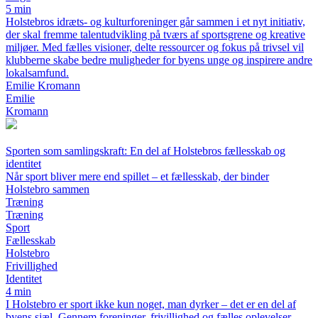
5 min
Holstebros idræts- og kulturforeninger går sammen i et nyt initiativ,
der skal fremme talentudvikling på tværs af sportsgrene og kreative
miljøer. Med fælles visioner, delte ressourcer og fokus på trivsel vil
klubberne skabe bedre muligheder for byens unge og inspirere andre
lokalsamfund.
Emilie Kromann
Emilie
Kromann
Sporten som samlingskraft: En del af Holstebros fællesskab og
identitet
Når sport bliver mere end spillet – et fællesskab, der binder
Holstebro sammen
Træning
Træning
Sport
Fællesskab
Holstebro
Frivillighed
Identitet
4 min
I Holstebro er sport ikke kun noget, man dyrker – det er en del af
byens sjæl. Gennem foreninger, frivillighed og fælles oplevelser