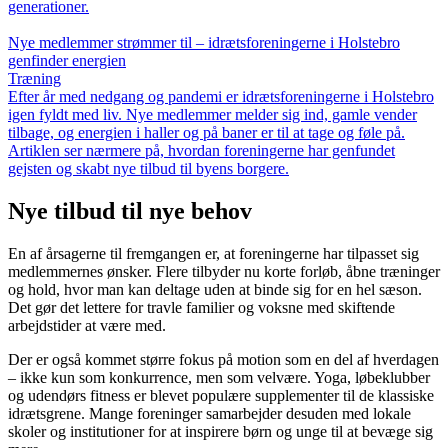
generationer.
Nye medlemmer strømmer til – idrætsforeningerne i Holstebro
genfinder energien
Træning
Efter år med nedgang og pandemi er idrætsforeningerne i Holstebro
igen fyldt med liv. Nye medlemmer melder sig ind, gamle vender
tilbage, og energien i haller og på baner er til at tage og føle på.
Artiklen ser nærmere på, hvordan foreningerne har genfundet
gejsten og skabt nye tilbud til byens borgere.
Nye tilbud til nye behov
En af årsagerne til fremgangen er, at foreningerne har tilpasset sig
medlemmernes ønsker. Flere tilbyder nu korte forløb, åbne træninger
og hold, hvor man kan deltage uden at binde sig for en hel sæson.
Det gør det lettere for travle familier og voksne med skiftende
arbejdstider at være med.
Der er også kommet større fokus på motion som en del af hverdagen
– ikke kun som konkurrence, men som velvære. Yoga, løbeklubber
og udendørs fitness er blevet populære supplementer til de klassiske
idrætsgrene. Mange foreninger samarbejder desuden med lokale
skoler og institutioner for at inspirere børn og unge til at bevæge sig