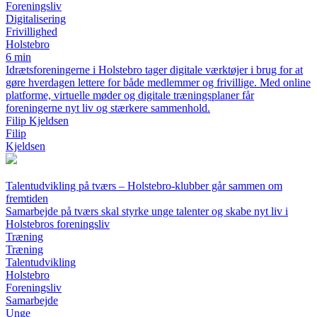
Foreningsliv
Digitalisering
Frivillighed
Holstebro
6 min
Idrætsforeningerne i Holstebro tager digitale værktøjer i brug for at
gøre hverdagen lettere for både medlemmer og frivillige. Med online
platforme, virtuelle møder og digitale træningsplaner får
foreningerne nyt liv og stærkere sammenhold.
Filip Kjeldsen
Filip
Kjeldsen
Talentudvikling på tværs – Holstebro-klubber går sammen om
fremtiden
Samarbejde på tværs skal styrke unge talenter og skabe nyt liv i
Holstebros foreningsliv
Træning
Træning
Talentudvikling
Holstebro
Foreningsliv
Samarbejde
Unge